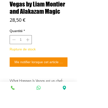
Vegas by Liam Montier
and Alakazam Magic
Prix
28,50 €
Quantité
*
Rupture de stock
Me notifier lorsque cet article est disponible
What Happen Is Vegas est un chef-
d'œuvre de Liam Montier et Alakazam
Magic. Combinant de beaux
accessoires et une routine qui tue !