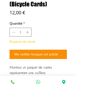
(Bicycle Cards)
Prix
12,00 €
Quantité
*
Rupture de stock
Me notifier lorsque cet article est disponible
Montrez un paquet de cartes
représentant une cuillère.
Demandez à un spectateur de signer
la carte sur le dessus du paquet, puis
posez cette carte face cachée sur
votre main.
Faites quelques gestes magiques sur
la carte et, enfin, retournez-la.