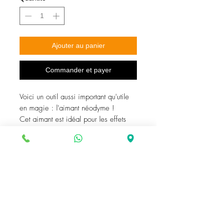
Ajouter au panier
Commander et payer
Voici un outil aussi important qu'utile
en magie : l'aimant néodyme !
Cet aimant est idéal pour les effets
avec des foulards, en effet, son
aspect particulier permet de le cacher
complètement dans les coutures ou
dans le revers d'une serviette de
restaurant, d'un mouchoir de poche ou
de foulard de scène.
Un outil qui n'attend que d'être utilisé
mail@magieenligne.com
par votre fantaisie !
© 2026 Géode Groupe srl - Bruxelles