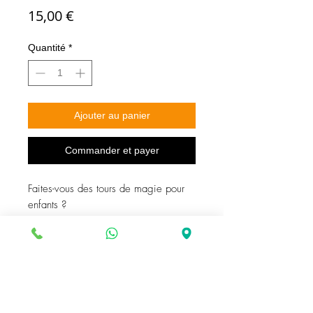
Prix
15,00 €
Quantité
*
Ajouter au panier
Commander et payer
Faites-vous des tours de magie pour
enfants ?
Vous savez donc que la magie
visuelle et facile à comprendre est
essentielle. Oubliez les cartes à jouer
classiques que les enfants oublient :
avec MON ŒUF, vous proposez une
magie colorée, logique et adorable !