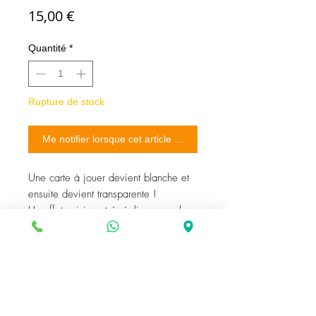
Prix
15,00 €
Quantité
*
Rupture de stock
Me notifier lorsque cet article est disponible
Une carte à jouer devient blanche et
ensuite devient transparente !
Un effet saisissant à réaliser en salon
ou sur une petite scène.
Tout simplement incroyable !
• Qualité magique JL.
• Les instructions sont fournies via un