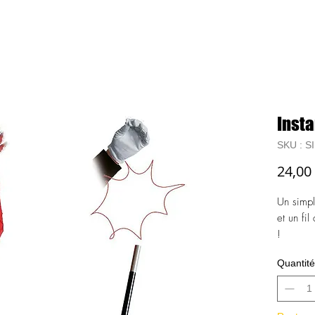
T
QUI SOMMES-NOUS ?
CGV
COMMENT COMMANDER 
Insta
SKU : S
24,00
Un simp
et un fi
!
Cette ba
Quantité
simple a
une arme
de second