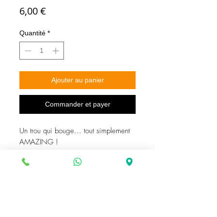
Prix
6,00 €
Quantité
*
Ajouter au panier
Commander et payer
Un trou qui bouge... tout simplement
AMAZING !
Le magicien montre une bande de
plastique noir avec une partie centrale
blanche. L'une des extrémités noires
est percée d'un trou dans lequel on
fait passer une cheville (cure-dent,