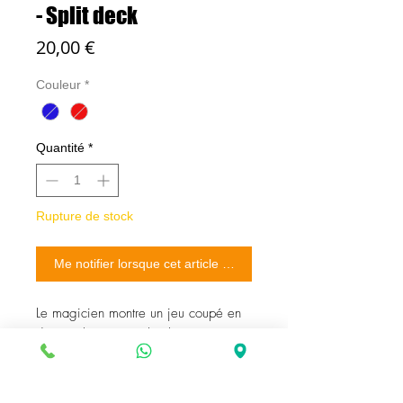
- Split deck
Prix
20,00 €
Couleur
*
Quantité
*
Rupture de stock
Me notifier lorsque cet article est disponible
Le magicien montre un jeu coupé en
diagonale. Vous étalez les cartes et
vous montrez quelles sont
complètement différentes. Les cartes
sont retournées et deux spectateurs