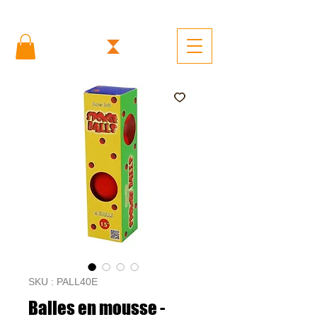
SKU : PALL40E
Balles en mousse -