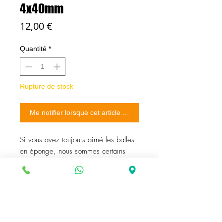
4x40mm
Prix
12,00 €
Quantité
*
Rupture de stock
Me notifier lorsque cet article est disponible
Si vous avez toujours aimé les balles
en éponge, nous sommes certains
que vous trouverez ce set de bonne
qualité et que vous apprécierez leur
douceur.
L'effet est un classique de la magie :
trois balles en éponge passent l'une
après l'autre, mystérieusement, de la